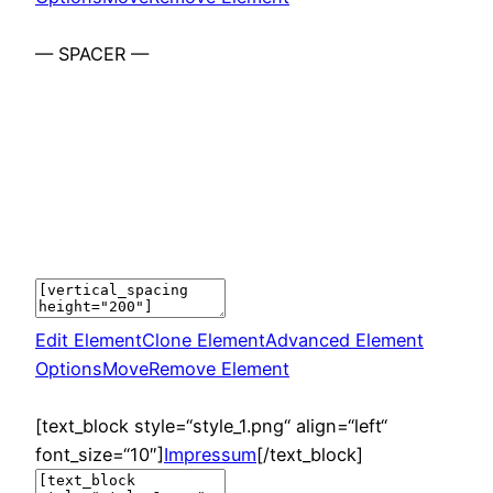
— SPACER —
Edit Element
Clone Element
Advanced Element
Options
Move
Remove Element
[text_block style=“style_1.png“ align=“left“
font_size=“10″]
Impressum
[/text_block]