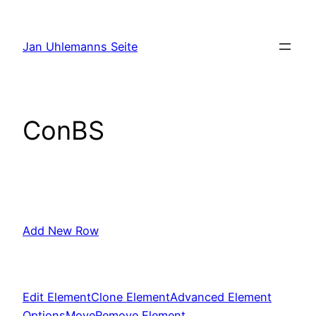
Zum
Inhalt
Jan Uhlemanns Seite
springen
ConBS
Add New Row
Edit Element
Clone Element
Advanced Element
Options
Move
Remove Element